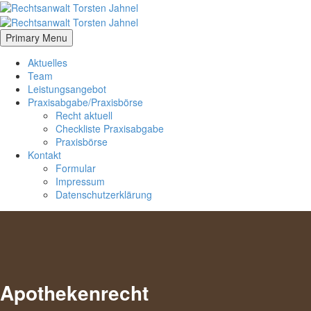
Primary Menu
Aktuelles
Team
Leistungsangebot
Praxisabgabe/Praxisbörse
Recht aktuell
Checkliste Praxisabgabe
Praxisbörse
Kontakt
Formular
Impressum
Datenschutzerklärung
Apothekenrecht