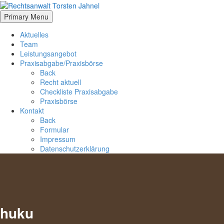
Primary Menu
Aktuelles
Team
Leistungsangebot
Praxisabgabe/Praxisbörse
Back
Recht aktuell
Checkliste Praxisabgabe
Praxisbörse
Kontakt
Back
Formular
Impressum
Datenschutzerklärung
huku